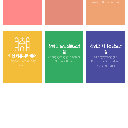
Heeyeon Hospice Clinic
창녕군 노인전문요양
창녕군 치매전담요양
원
원
희연 커뮤니티케어
Changnyeong-gun Senior
Changnyeong-gun
Heeyeon Community
Nursing Home
Dementia Specialized
Care
Nursing Home