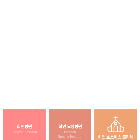
창녕군 치매 전담요양원
Changnyeong-gun Dementia Care Center
창녕군치매전문요양원은 어르신의 만족과 가족들의 안심·일상·평
온에 최고의 가치를 두어
새로운 시작을 통해 어르신의 부양 부담
을 덜어드리겠습니다.
희연병원
희연 요양병원
Heeyeon Hospital
Heeyeon
희연 호스피스 클리닉
Nursing Hospital